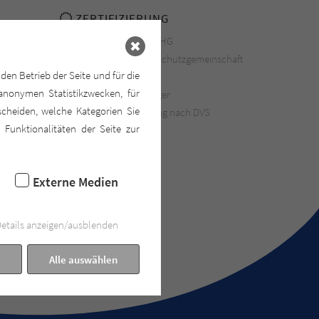
ZERTIFIZIERUNG
Fachbetrieb nach WHG
Mitglied in der Güteschutzgemeinschaft
den Betrieb der Seite und für die
AGAS e.V.
anonymen Statistikzwecken, für
Schweißer mit gültiger
scheiden, welche Kategorien Sie
Schweißberechtigung nach DVS
 Funktionalitäten der Seite zur
Externe Medien
etails anzeigen/ausblenden
Alle auswählen