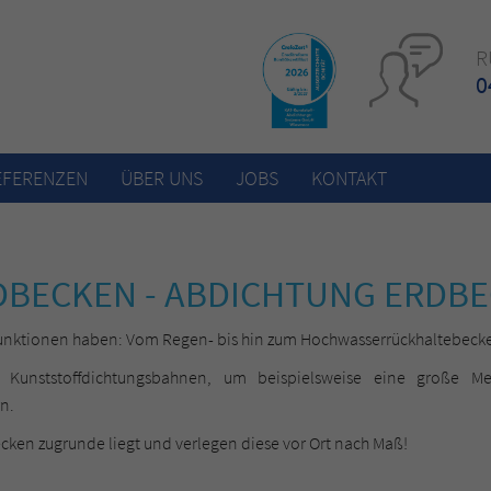
R
0
EFERENZEN
ÜBER UNS
JOBS
KONTAKT
DBECKEN - ABDICHTUNG ERDB
unktionen haben: Vom Regen- bis hin zum Hochwasserrückhaltebeck
s Kunststoffdichtungsbahnen, um beispielsweise eine große M
n.
ecken zugrunde liegt und verlegen diese vor Ort nach Maß!