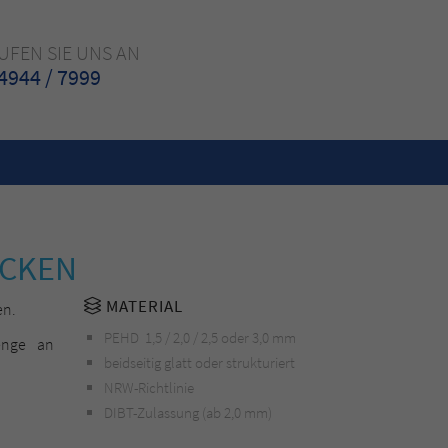
UFEN SIE UNS AN
4944 / 7999
ECKEN
MATERIAL
en.
PEHD 1,5 / 2,0 / 2,5 oder 3,0 mm
enge an
beidseitig glatt oder strukturiert
NRW-Richtlinie
DIBT-Zulassung (ab 2,0 mm)