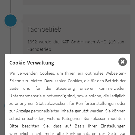
Fachbetrieb
1992 wurde die KAT GmbH nach WHG §19 zum
Fachbetrieb.
Cookie-Verwaltung
Wir verwenden Cookies, um Ihnen ein optimales Webseiten-
1992
Erlebnis zu bieten. Dazu zählen Cookies, die für den Betrieb der
Seite und für die Steuerung unserer kommerziellen
Unternehmensziele notwendig sind, sowie solche, die lediglich
zu anonymen Statistikzwecken, für Komforteinstellungen oder
zur Anzeige personalisierter Inhalte genutzt werden. Sie können
Beziehung des jetzigen
selbst entscheiden, welche Kategorien Sie zulassen möchten.
Standortes
Bitte beachten Sie, dass auf Basis Ihrer Einstellungen
womöglich nicht mehr alle Funktionalitäten der Seite zur
Beziehung des jetzigen Standortes: Am Dobben